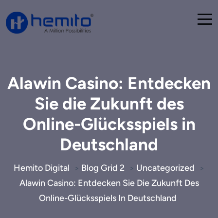
Alawin Casino: Entdecken
Sie die Zukunft des
Online-Glücksspiels in
Deutschland
Hemito Digital
Blog Grid 2
Uncategorized
>
>
>
Alawin Casino: Entdecken Sie Die Zukunft Des
Online-Glücksspiels In Deutschland