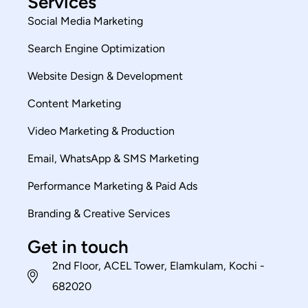
Services
Social Media Marketing
Search Engine Optimization
Website Design & Development
Content Marketing
Video Marketing & Production
Email, WhatsApp & SMS Marketing
Performance Marketing & Paid Ads
Branding & Creative Services
Get in touch
2nd Floor, ACEL Tower, Elamkulam, Kochi -
682020