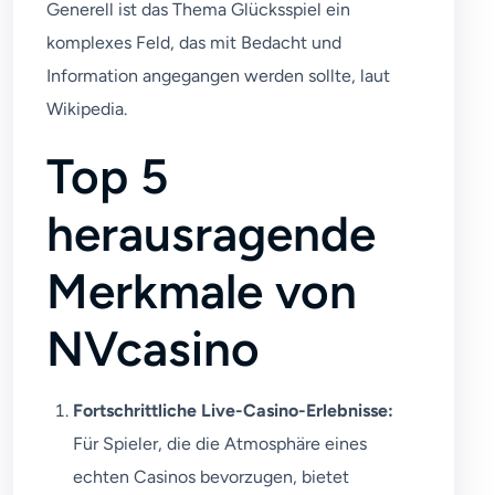
Generell ist das Thema Glücksspiel ein
komplexes Feld, das mit Bedacht und
Information angegangen werden sollte,
laut
Wikipedia
.
Top 5
herausragende
Merkmale von
NVcasino
Fortschrittliche Live-Casino-Erlebnisse:
Für Spieler, die die Atmosphäre eines
echten Casinos bevorzugen, bietet