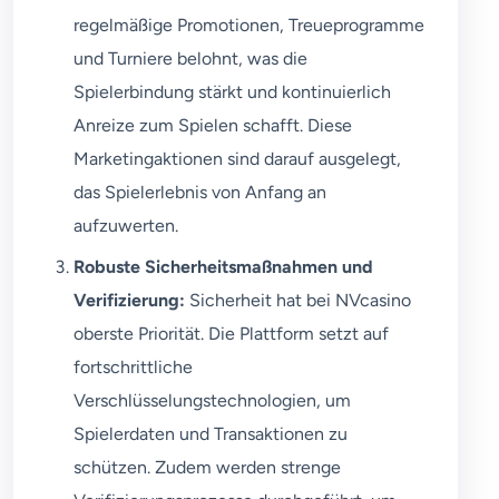
regelmäßige Promotionen, Treueprogramme
und Turniere belohnt, was die
Spielerbindung stärkt und kontinuierlich
Anreize zum Spielen schafft. Diese
Marketingaktionen sind darauf ausgelegt,
das Spielerlebnis von Anfang an
aufzuwerten.
Robuste Sicherheitsmaßnahmen und
Verifizierung:
Sicherheit hat bei NVcasino
oberste Priorität. Die Plattform setzt auf
fortschrittliche
Verschlüsselungstechnologien, um
Spielerdaten und Transaktionen zu
schützen. Zudem werden strenge