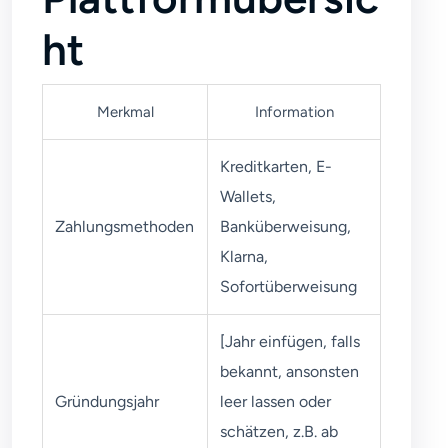
ht
Merkmal
Information
Kreditkarten, E-
Wallets,
Zahlungsmethoden
Banküberweisung,
Klarna,
Sofortüberweisung
[Jahr einfügen, falls
bekannt, ansonsten
Gründungsjahr
leer lassen oder
schätzen, z.B. ab