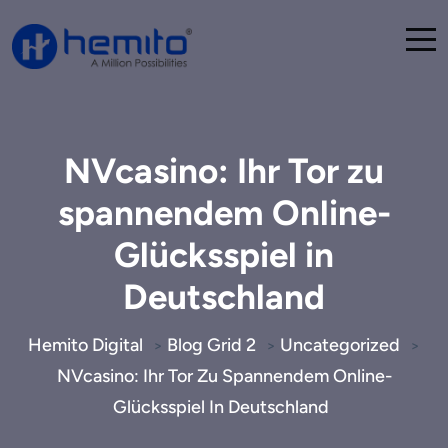
NVcasino: Ihr Tor zu
spannendem Online-
Glücksspiel in
Deutschland
Hemito Digital
Blog Grid 2
Uncategorized
>
>
>
NVcasino: Ihr Tor Zu Spannendem Online-
Glücksspiel In Deutschland