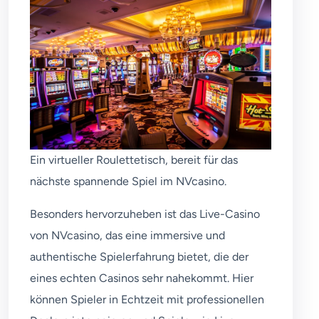
Ein virtueller Roulettetisch, bereit für das
nächste spannende Spiel im NVcasino.
Besonders hervorzuheben ist das Live-Casino
von NVcasino, das eine immersive und
authentische Spielerfahrung bietet, die der
eines echten Casinos sehr nahekommt. Hier
können Spieler in Echtzeit mit professionellen