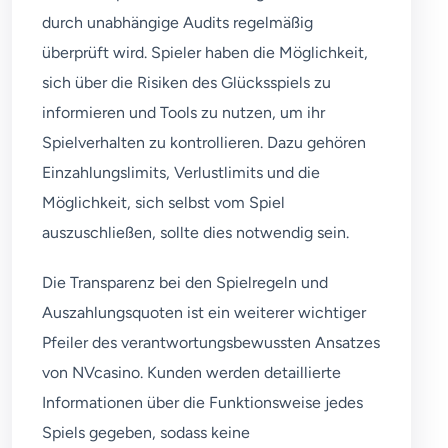
durch unabhängige Audits regelmäßig
überprüft wird. Spieler haben die Möglichkeit,
sich über die Risiken des Glücksspiels zu
informieren und Tools zu nutzen, um ihr
Spielverhalten zu kontrollieren. Dazu gehören
Einzahlungslimits, Verlustlimits und die
Möglichkeit, sich selbst vom Spiel
auszuschließen, sollte dies notwendig sein.
Die Transparenz bei den Spielregeln und
Auszahlungsquoten ist ein weiterer wichtiger
Pfeiler des verantwortungsbewussten Ansatzes
von NVcasino. Kunden werden detaillierte
Informationen über die Funktionsweise jedes
Spiels gegeben, sodass keine