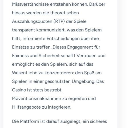
Missverständnisse entstehen können. Darüber
hinaus werden die theoretischen
Auszahlungsquoten (RTP) der Spiele
transparent kommuniziert, was den Spielern
hilft, informierte Entscheidungen über ihre
Einsätze zu treffen. Dieses Engagement für
Fairness und Sicherheit schafft Vertrauen und
ermöglicht es den Spielern, sich auf das
Wesentliche zu konzentrieren: den Spaß am
Spielen in einer geschützten Umgebung. Das
Casino ist stets bestrebt,
Präventionsmaßnahmen zu ergreifen und
Hilfsangebote zu integrieren.
Die Plattform ist darauf ausgelegt, ein sicheres