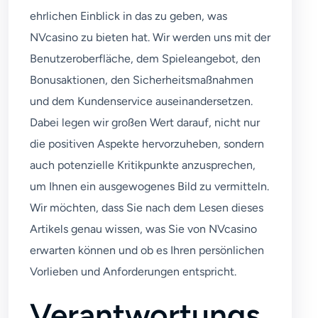
ehrlichen Einblick in das zu geben, was
NVcasino zu bieten hat. Wir werden uns mit der
Benutzeroberfläche, dem Spieleangebot, den
Bonusaktionen, den Sicherheitsmaßnahmen
und dem Kundenservice auseinandersetzen.
Dabei legen wir großen Wert darauf, nicht nur
die positiven Aspekte hervorzuheben, sondern
auch potenzielle Kritikpunkte anzusprechen,
um Ihnen ein ausgewogenes Bild zu vermitteln.
Wir möchten, dass Sie nach dem Lesen dieses
Artikels genau wissen, was Sie von NVcasino
erwarten können und ob es Ihren persönlichen
Vorlieben und Anforderungen entspricht.
Verantwortungs