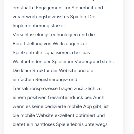
ernsthafte Engagement für Sicherheit und
verantwortungsbewusstes Spielen. Die
Implementierung starker
Verschlüsselungstechnologien und die
Bereitstellung von Werkzeugen zur
Spielkontrolle signalisieren, dass das
Wohlbefinden der Spieler im Vordergrund steht.
Die klare Struktur der Website und die
einfachen Registrierungs- und
Transaktionsprozesse tragen zusätzlich zu
einem positiven Gesamteindruck bei. Auch
wenn es keine dedizierte mobile App gibt, ist
die mobile Website exzellent optimiert und
bietet ein nahtloses Spielerlebnis unterwegs.