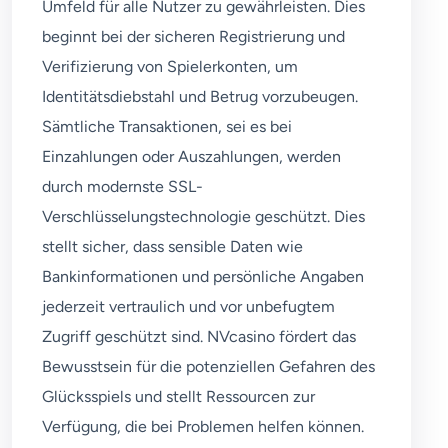
Umfeld für alle Nutzer zu gewährleisten. Dies
beginnt bei der sicheren Registrierung und
Verifizierung von Spielerkonten, um
Identitätsdiebstahl und Betrug vorzubeugen.
Sämtliche Transaktionen, sei es bei
Einzahlungen oder Auszahlungen, werden
durch modernste SSL-
Verschlüsselungstechnologie geschützt. Dies
stellt sicher, dass sensible Daten wie
Bankinformationen und persönliche Angaben
jederzeit vertraulich und vor unbefugtem
Zugriff geschützt sind. NVcasino fördert das
Bewusstsein für die potenziellen Gefahren des
Glücksspiels und stellt Ressourcen zur
Verfügung, die bei Problemen helfen können.