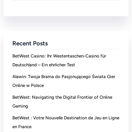
Recent Posts
BetWest Casino: Ihr Westentaschen-Casino für
Deutschland – Ein ehrlicher Test
Alawin: Twoja Brama do Pasjonującego Świata Gier
Online w Polsce
BetWest: Navigating the Digital Frontier of Online
Gaming
BetWest : Votre Nouvelle Destination de Jeu en Ligne
en France