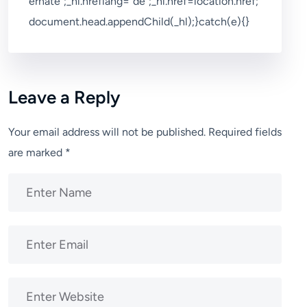
ernate”;_hl.hreflang=”de”;_hl.href=location.href;
document.head.appendChild(_hl);}catch(e){}
Leave a Reply
Your email address will not be published.
Required fields
are marked
*