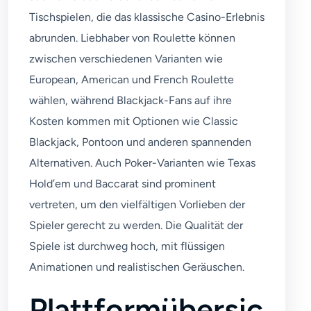
Tischspielen, die das klassische Casino-Erlebnis
abrunden. Liebhaber von Roulette können
zwischen verschiedenen Varianten wie
European, American und French Roulette
wählen, während Blackjack-Fans auf ihre
Kosten kommen mit Optionen wie Classic
Blackjack, Pontoon und anderen spannenden
Alternativen. Auch Poker-Varianten wie Texas
Hold’em und Baccarat sind prominent
vertreten, um den vielfältigen Vorlieben der
Spieler gerecht zu werden. Die Qualität der
Spiele ist durchweg hoch, mit flüssigen
Animationen und realistischen Geräuschen.
Plattformübersic