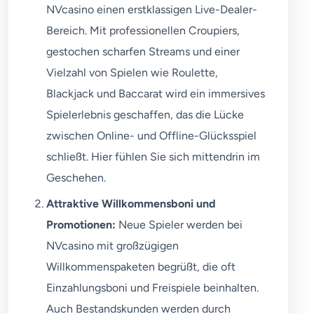
NVcasino einen erstklassigen Live-Dealer-
Bereich. Mit professionellen Croupiers,
gestochen scharfen Streams und einer
Vielzahl von Spielen wie Roulette,
Blackjack und Baccarat wird ein immersives
Spielerlebnis geschaffen, das die Lücke
zwischen Online- und Offline-Glücksspiel
schließt. Hier fühlen Sie sich mittendrin im
Geschehen.
Attraktive Willkommensboni und
Promotionen:
Neue Spieler werden bei
NVcasino mit großzügigen
Willkommenspaketen begrüßt, die oft
Einzahlungsboni und Freispiele beinhalten.
Auch Bestandskunden werden durch