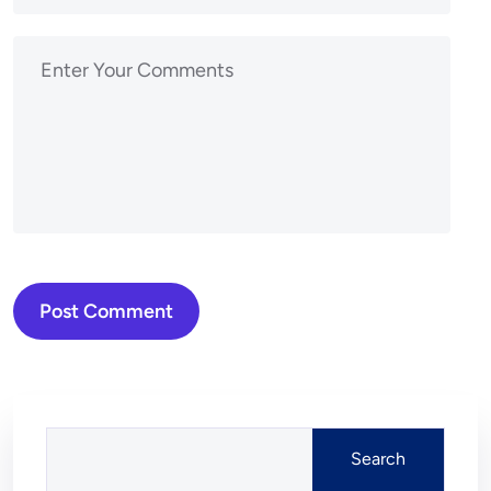
Post Comment
Search