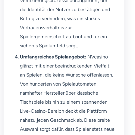
Verifizierungsprozesse durchgeführt, um
die Identität der Nutzer zu bestätigen und
Betrug zu verhindern, was ein starkes
Vertrauensverhältnis zur
Spielergemeinschaft aufbaut und für ein
sicheres Spielumfeld sorgt.
Umfangreiches Spielangebot:
NVcasino
glänzt mit einer beeindruckenden Vielfalt
an Spielen, die keine Wünsche offenlassen.
Von hunderten von Spielautomaten
namhafter Hersteller über klassische
Tischspiele bis hin zu einem spannenden
Live-Casino-Bereich deckt die Plattform
nahezu jeden Geschmack ab. Diese breite
Auswahl sorgt dafür, dass Spieler stets neue