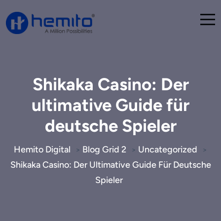
Shikaka Casino: Der
ultimative Guide für
deutsche Spieler
Hemito Digital
Blog Grid 2
Uncategorized
>
>
>
Shikaka Casino: Der Ultimative Guide Für Deutsche
Spieler