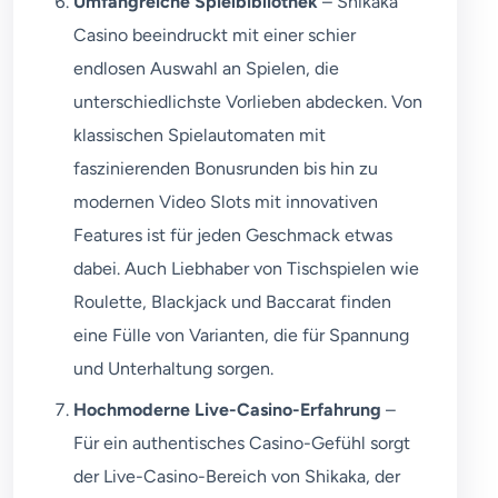
Umfangreiche Spielbibliothek
– Shikaka
Casino beeindruckt mit einer schier
endlosen Auswahl an Spielen, die
unterschiedlichste Vorlieben abdecken. Von
klassischen Spielautomaten mit
faszinierenden Bonusrunden bis hin zu
modernen Video Slots mit innovativen
Features ist für jeden Geschmack etwas
dabei. Auch Liebhaber von Tischspielen wie
Roulette, Blackjack und Baccarat finden
eine Fülle von Varianten, die für Spannung
und Unterhaltung sorgen.
Hochmoderne Live-Casino-Erfahrung
–
Für ein authentisches Casino-Gefühl sorgt
der Live-Casino-Bereich von Shikaka, der