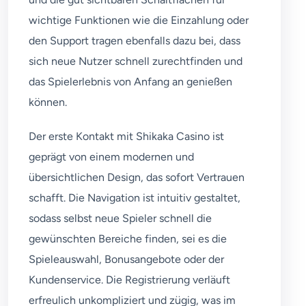
wichtige Funktionen wie die Einzahlung oder
den Support tragen ebenfalls dazu bei, dass
sich neue Nutzer schnell zurechtfinden und
das Spielerlebnis von Anfang an genießen
können.
Der erste Kontakt mit Shikaka Casino ist
geprägt von einem modernen und
übersichtlichen Design, das sofort Vertrauen
schafft. Die Navigation ist intuitiv gestaltet,
sodass selbst neue Spieler schnell die
gewünschten Bereiche finden, sei es die
Spieleauswahl, Bonusangebote oder der
Kundenservice. Die Registrierung verläuft
erfreulich unkompliziert und zügig, was im