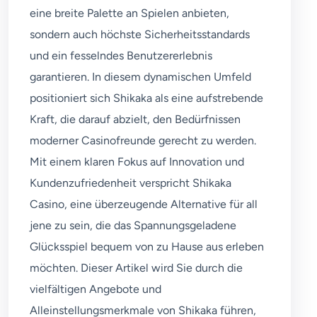
eine breite Palette an Spielen anbieten,
sondern auch höchste Sicherheitsstandards
und ein fesselndes Benutzererlebnis
garantieren. In diesem dynamischen Umfeld
positioniert sich Shikaka als eine aufstrebende
Kraft, die darauf abzielt, den Bedürfnissen
moderner Casinofreunde gerecht zu werden.
Mit einem klaren Fokus auf Innovation und
Kundenzufriedenheit verspricht
Shikaka
Casino
, eine überzeugende Alternative für all
jene zu sein, die das Spannungsgeladene
Glücksspiel bequem von zu Hause aus erleben
möchten. Dieser Artikel wird Sie durch die
vielfältigen Angebote und
Alleinstellungsmerkmale von Shikaka führen,