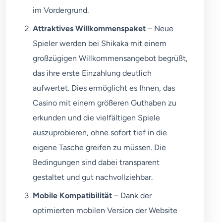
im Vordergrund.
Attraktives Willkommenspaket
– Neue
Spieler werden bei Shikaka mit einem
großzügigen Willkommensangebot begrüßt,
das ihre erste Einzahlung deutlich
aufwertet. Dies ermöglicht es Ihnen, das
Casino mit einem größeren Guthaben zu
erkunden und die vielfältigen Spiele
auszuprobieren, ohne sofort tief in die
eigene Tasche greifen zu müssen. Die
Bedingungen sind dabei transparent
gestaltet und gut nachvollziehbar.
Mobile Kompatibilität
– Dank der
optimierten mobilen Version der Website