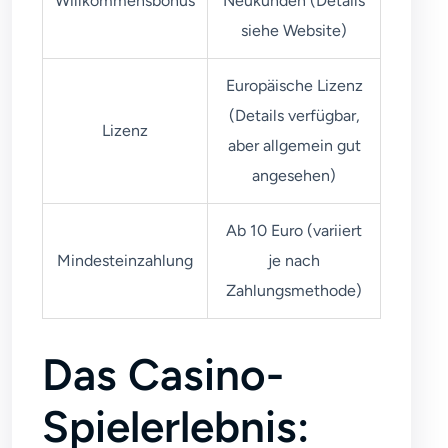
Willkommensbonus
Neukunden (Details
siehe Website)
Europäische Lizenz
(Details verfügbar,
Lizenz
aber allgemein gut
angesehen)
Ab 10 Euro (variiert
Mindesteinzahlung
je nach
Zahlungsmethode)
Das Casino-
Spielerlebnis: