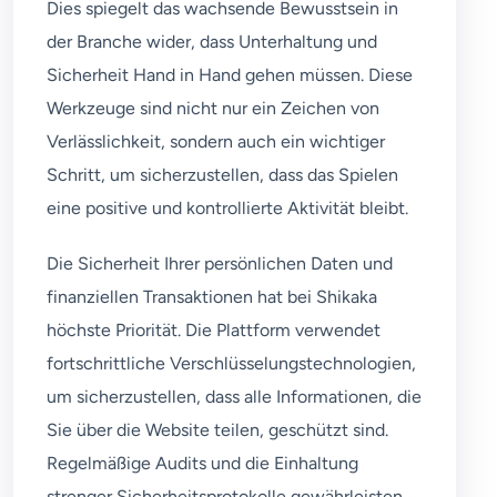
Dies spiegelt das wachsende Bewusstsein in
der Branche wider, dass Unterhaltung und
Sicherheit Hand in Hand gehen müssen. Diese
Werkzeuge sind nicht nur ein Zeichen von
Verlässlichkeit, sondern auch ein wichtiger
Schritt, um sicherzustellen, dass das Spielen
eine positive und kontrollierte Aktivität bleibt.
Die Sicherheit Ihrer persönlichen Daten und
finanziellen Transaktionen hat bei Shikaka
höchste Priorität. Die Plattform verwendet
fortschrittliche Verschlüsselungstechnologien,
um sicherzustellen, dass alle Informationen, die
Sie über die Website teilen, geschützt sind.
Regelmäßige Audits und die Einhaltung
strenger Sicherheitsprotokolle gewährleisten,