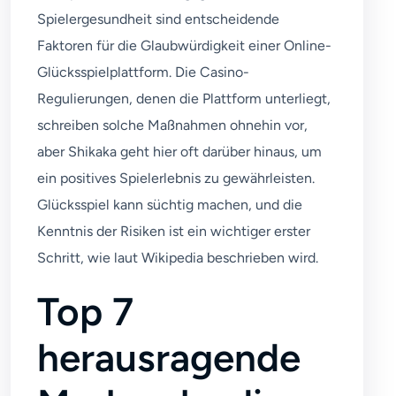
Spielergesundheit sind entscheidende
Faktoren für die Glaubwürdigkeit einer Online-
Glücksspielplattform. Die Casino-
Regulierungen, denen die Plattform unterliegt,
schreiben solche Maßnahmen ohnehin vor,
aber Shikaka geht hier oft darüber hinaus, um
ein positives Spielerlebnis zu gewährleisten.
Glücksspiel kann süchtig machen, und die
Kenntnis der Risiken ist ein wichtiger erster
Schritt, wie
laut Wikipedia
beschrieben wird.
Top 7
herausragende