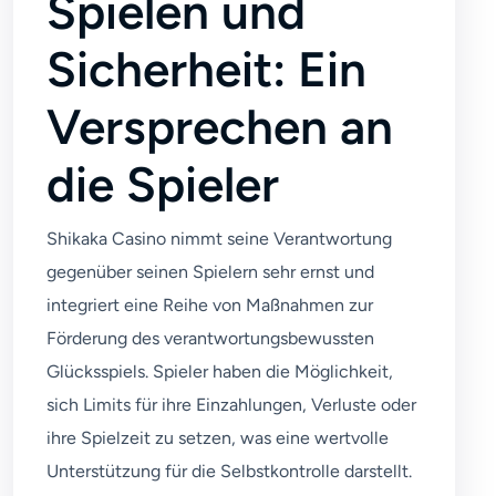
Spielen und
Sicherheit: Ein
Versprechen an
die Spieler
Shikaka Casino nimmt seine Verantwortung
gegenüber seinen Spielern sehr ernst und
integriert eine Reihe von Maßnahmen zur
Förderung des verantwortungsbewussten
Glücksspiels. Spieler haben die Möglichkeit,
sich Limits für ihre Einzahlungen, Verluste oder
ihre Spielzeit zu setzen, was eine wertvolle
Unterstützung für die Selbstkontrolle darstellt.